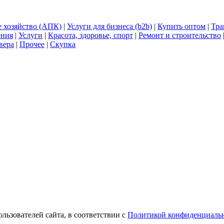
е хозяйство (АПК)
|
Услуги для бизнеса (b2b)
|
Купить оптом
|
Тра
ения
|
Услуги
|
Красота, здоровье, спорт
|
Ремонт и строительство
вера
|
Прочее
|
Скупка
ользователей сайта, в соответствии с
Политикой конфиденциаль