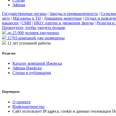
Статьи
Афиша
Государственные органы
|
Заводы и промышленность
|
Сельско
авто
|
Магазины и ТЦ
|
Домашние животные
|
Отдых и развлеч
вакансии
|
СМИ
|
НКО: партии и движения, фонды
|
Религия и 
Прокрутите, чтобы увидеть больше
до 25 000
человек ежедневно
11703
компаний уже размещены
12 лет
успешной работы
Разделы:
Каталог компаний Ижевска
Афиша Ижевска
Статьи и публикации
Партнерам:
О проекте
Инфопартнерство
Сайт использует IP адреса, cookie и данные геолокации П