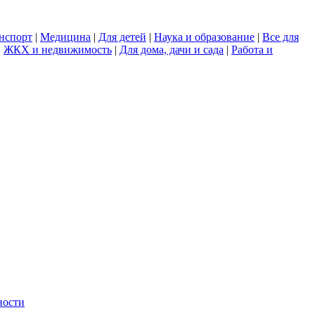
нспорт
|
Медицина
|
Для детей
|
Наука и образование
|
Все для
|
ЖКХ и недвижимость
|
Для дома, дачи и сада
|
Работа и
ности